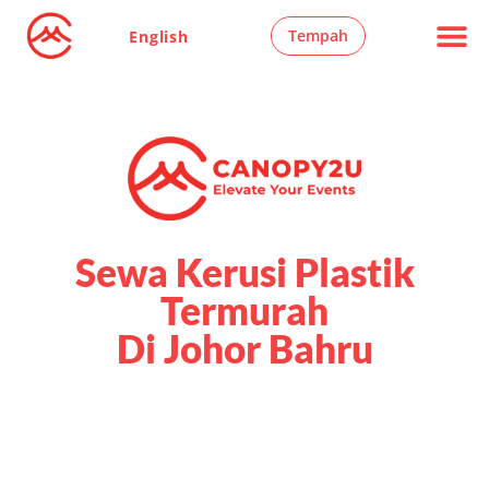
Tempah
English
Majlis Kahwi
Kerusi & Meja
Khemah Marq
Semua Produ
Pilih Negeri Anda
Sewa Kerusi Plastik
Termurah
Di Johor Bahru