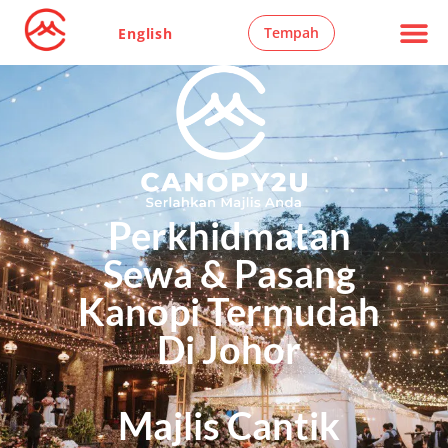
Tempah
English
Perkhidmatan
Sewa & Pasang
Kanopi Termudah
Di Johor
Majlis Cantik