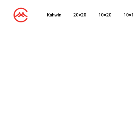
Kahwin
20×20
10×20
10×1