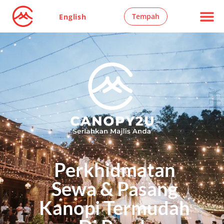
Tempah
English
Perkhidmatan
Sewa & Pasang
Kanopi Termudah