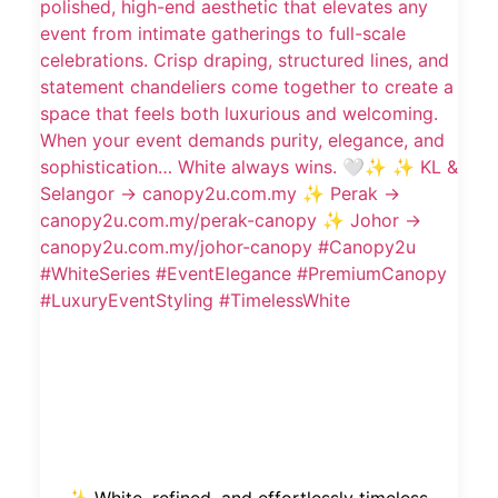
✨ White, refined, and effortlessly timeless.