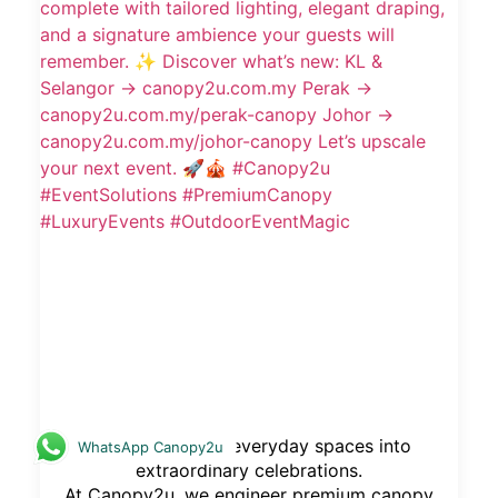
✨ Transforming everyday spaces into
WhatsApp Canopy2u
extraordinary celebrations.
At Canopy2u, we engineer premium canopy