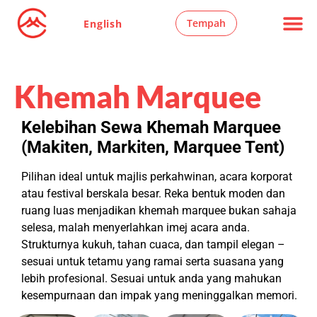
Tempah
English
Majlis Kahwi
Kerusi & Meja
Khemah Marq
Semua Produ
Pilih Negeri Anda
Khemah Marquee
Kelebihan Sewa Khemah Marquee
(Makiten, Markiten, Marquee Tent)
Pilihan ideal untuk majlis perkahwinan, acara korporat
atau festival berskala besar. Reka bentuk moden dan
ruang luas menjadikan khemah marquee bukan sahaja
selesa, malah menyerlahkan imej acara anda.
Strukturnya kukuh, tahan cuaca, dan tampil elegan –
sesuai untuk tetamu yang ramai serta suasana yang
lebih profesional. Sesuai untuk anda yang mahukan
kesempurnaan dan impak yang meninggalkan memori.