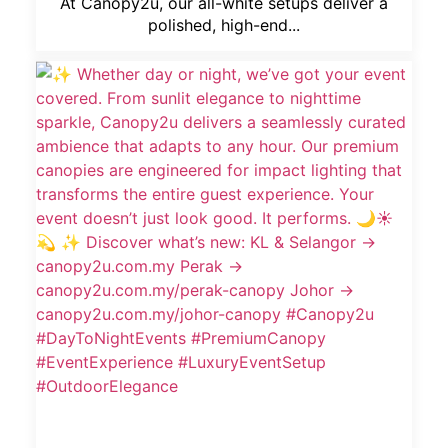
At Canopy2u, our all-white setups deliver a
polished, high-end...