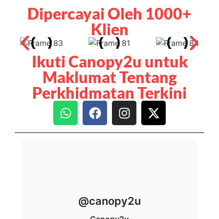
Ikuti Canopy2u untuk
Maklumat Tentang
Perkhidmatan Terkini
@canopy2u
Canopy2u
Elevate Your Events. The Easiest Canopy
Rental & Installation Service