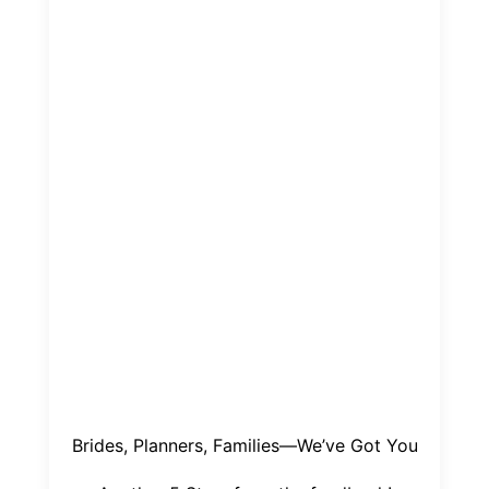
Brides, Planners, Families—We’ve Got You
Another 5 Stars from the feedback!
A smooth setup starts...