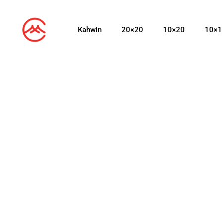
Kahwin
20×20
10×20
10×1