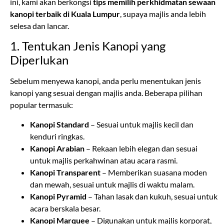
1. Tentukan Jenis Kanopi yang
Diperlukan
Sebelum menyewa kanopi, anda perlu menentukan jenis
kanopi yang sesuai dengan majlis anda. Beberapa pilihan
popular termasuk:
Kanopi Standard
– Sesuai untuk majlis kecil dan
kenduri ringkas.
Kanopi Arabian
– Rekaan lebih elegan dan sesuai
untuk majlis perkahwinan atau acara rasmi.
Kanopi Transparent
– Memberikan suasana moden
dan mewah, sesuai untuk majlis di waktu malam.
Kanopi Pyramid
– Tahan lasak dan kukuh, sesuai untuk
acara berskala besar.
Kanopi Marquee
– Digunakan untuk majlis korporat,
karnival atau expo dengan kapasiti tetamu yang besar.
Pilih kanopi yang sesuai dengan bajet dan keperluan majlis
anda supaya tetamu dapat menikmati suasana yang selesa.