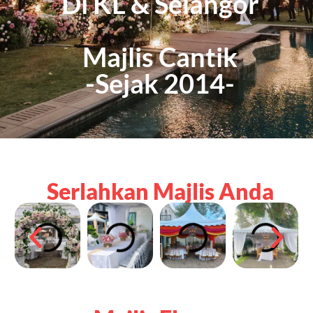
Di KL & Selangor
Majlis Cantik
-Sejak 2014-
Serlahkan Majlis Anda